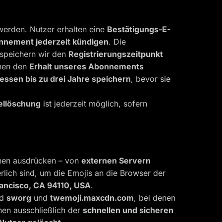
werden. Nutzer erhalten eine
Bestätigungs-E-
nement jederzeit kündigen
. Die
speichern wir den
Registrierungszeitpunkt
nnen den
Erhalt unseres Abonnements
essen bis zu drei Jahre speichern
, bevor sie
ellöschung
ist jederzeit möglich, sofern
onen ausdrücken – von
externen Servern
erlich sind, um die Emojis an die Browser der
rancisco, CA 94110, USA
.
nd
sworg
und
twemoji.maxcdn.com
, bei denen
nen ausschließlich der
schnellen und sicheren