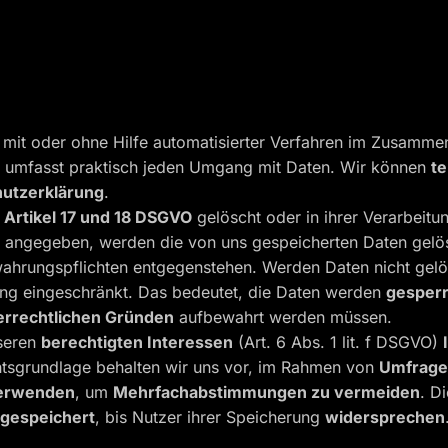
 mit oder ohne Hilfe automatisierter Verfahren im Zusam
und umfasst praktisch jeden Umgang mit Daten. Wir können
t
utzerklärung
.
ß
Artikel 17 und 18 DSGVO
gelöscht oder in ihrer Verarbeitu
s angegeben, werden die von uns gespeicherten Daten gelösc
ahrungspflichten entgegenstehen. Werden Daten nicht gelösc
ung eingeschränkt. Das bedeutet, die Daten werden
gesperr
errechtlichen Gründen
aufbewahrt werden müssen.
nseren
berechtigten Interessen
(Art. 6 Abs. 1 lit. f DSGVO)
htsgrundlage behalten wir uns vor, im Rahmen von
Umfrag
verwenden
, um
Mehrfachabstimmungen zu vermeiden
. D
 gespeichert
, bis Nutzer ihrer Speicherung
widersprechen