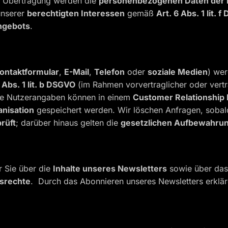
r Übertragung werden die
personenbezogenen Daten der 
unserer
berechtigten Interessen
gemäß
Art. 6 Abs. 1 lit. 
ngebots
.
ontaktformular
,
E-Mail
,
Telefon
oder
soziale Medien
) we
 Abs. 1 lit. b DSGVO
(im Rahmen vorvertraglicher oder vert
Die Nutzerangaben können in einem
Customer Relationshi
nisation
gespeichert werden. Wir löschen Anfragen, sobal
prüft
; darüber hinaus gelten die
gesetzlichen Aufbewahrun
r Sie über die
Inhalte unseres Newsletters
sowie über da
srechte
. Durch das Abonnieren unseres Newsletters erklä