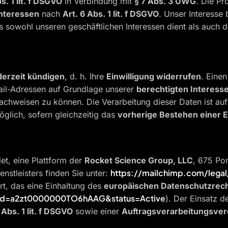
s. 1 lit. f DSGVO
in Verbindung mit
§ 7 Abs. 3 UWG
. Die Pr
Interessen
nach
Art. 6 Abs. 1 lit. f DSGVO
. Unser Interesse 
sowohl unseren geschäftlichen Interessen dient als auch 
derzeit kündigen
, d. h. Ihre
Einwilligung widerrufen
. Eine
ail-Adressen auf Grundlage unserer
berechtigten Interess
 nachweisen zu können. Die Verarbeitung dieser Daten ist a
öglich, sofern gleichzeitig das
vorherige Bestehen einer E
et, eine Plattform der
Rocket Science Group, LLC
, 675 Po
https://mailchimp.com/legal
nstleisters finden Sie unter:
ert, das eine Einhaltung des
europäischen Datenschutzrec
t?id=a2zt0000000TO6hAAG&status=Active
). Der Einsatz d
 Abs. 1 lit. f DSGVO
sowie einer
Auftragsverarbeitungsver