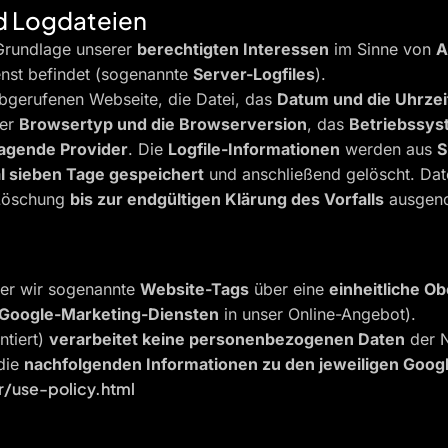
d Logdateien
Grundlage unserer
berechtigten Interessen
im Sinne von
A
enst befindet (sogenannte
Server-Logfiles
).
gerufenen Webseite, die Datei, das
Datum und die Uhrzei
der
Browsertyp und die Browserversion
, das
Betriebssys
agende Provider
. Die
Logfile-Informationen
werden aus
S
 sieben Tage gespeichert
und anschließend gelöscht. Da
r Löschung
bis zur endgültigen Klärung des Vorfalls
ausgen
der wir sogenannte
Website-Tags
über eine
einheitliche Ob
Google-Marketing-Diensten
in unser Online-Angebot).
ntiert)
verarbeitet keine personenbezogenen Daten
der N
die
nachfolgenden Informationen zu den jeweiligen Goog
/use-policy.html