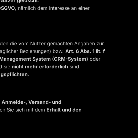
Nutzer gelöscht
.
f DSGVO
, nämlich dem Interesse an einer
rden die vom Nutzer gemachten Angaben zur
raglicher Beziehungen) bzw.
Art. 6 Abs. 1 lit. f
p Management System (CRM-System)
oder
d sie
nicht mehr erforderlich
sind.
gspflichten
.
s
Anmelde-, Versand- und
ren Sie sich mit dem
Erhalt und den