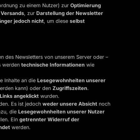
ordnung zu einem Nutzer) zur
Optimierung
 Versands
, zur
Darstellung der Newsletter
nger jedoch nicht
, um diese
selbst
en des Newsletters von unserem Server oder –
fs werden
technische Informationen
wie
e Inhalte an die
Lesegewohnheiten unserer
 werden kann) oder den
Zugriffszeiten
.
Links angeklickt
wurden.
en. Es ist jedoch
weder unsere Absicht
noch
azu, die
Lesegewohnheiten unserer Nutzer
llen. Ein
getrennter Widerruf der
ndet
werden.