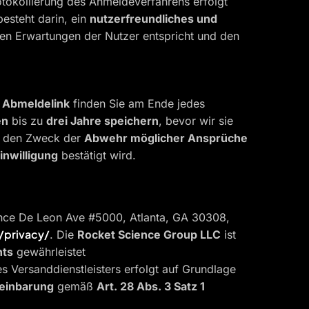
otokollierung des Anmeldeverfahrens erfolgt
besteht darin, ein
nutzerfreundliches und
den Erwartungen der Nutzer entspricht und den
n
Abmeldelink
finden Sie am Ende jedes
en
bis zu
drei Jahre speichern
, bevor wir sie
uf den Zweck der
Abwehr möglicher Ansprüche
inwilligung
bestätigt wird.
nce De Leon Ave #5000, Atlanta, GA 30308,
/privacy/
. Die
Rocket Science Group LLC
ist
hts
gewährleistet
es Versanddienstleisters erfolgt auf Grundlage
einbarung
gemäß
Art. 28 Abs. 3 Satz 1