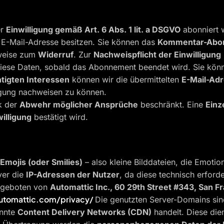
er
Einwilligung gemäß Art. 6 Abs. 1 lit. a DSGVO
abonniert 
 E-Mail-Adresse besitzen. Sie können das
Kommentar-Abon
nweise zum
Widerruf
. Zur
Nachweispflicht der Einwilligung
diese Daten, sobald das Abonnement beendet wird. Sie kö
tigten Interessen
können wir die übermittelten
E-Mail-Adr
ligung nachweisen zu können.
k der
Abwehr möglicher Ansprüche
beschränkt. Eine
Einz
illigung
bestätigt wird.
 Emojis (oder Smilies)
– also kleine Bilddateien, die Emoti
ver die
IP-Adressen der Nutzer
, da diese technisch erford
angeboten von
Automattic Inc., 60 29th Street #343, San F
automattic.com/privacy/
Die genutzten Server-Domains si
annte
Content Delivery Networks (CDN)
handelt. Diese die