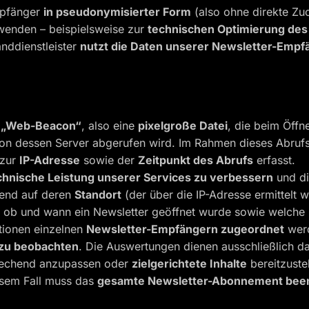
mpfänger
in pseudonymisierter Form
(also ohne direkte Zu
enden – beispielsweise zur
technischen Optimierung des
anddienstleister
nutzt die Daten unserer Newsletter-Empfä
n
„Web-Beacon“
, also eine
pixelgroße Datei
, die beim Öffn
– von dessen Server abgerufen wird. Im Rahmen dieses Abru
 zur
IP-Adresse
sowie der
Zeitpunkt des Abrufs
erfasst.
chnische Leistung unserer Services zu verbessern
und di
rend auf deren
Standort
(der über die IP-Adresse ermittelt
, ob und wann ein Newsletter geöffnet wurde sowie welche
tionen einzelnen
Newsletter-Empfängern zugeordnet
werd
 zu beobachten
. Die Auswertungen dienen ausschließlich d
prechend anzupassen oder
zielgerichtete Inhalte
bereitzuste
iesem Fall muss das
gesamte Newsletter-Abonnement bee