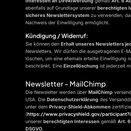
Interessen an Direktwerbung
gemäß
Art. 6 Ab
ebenfalls auf Grundlage unserer
berechtigten 
sicheres Newslettersystem
zu verwenden, das 
Nachweis der Einwilligung ermöglicht.
Kündigung / Widerruf:
Sie können den
Erhalt unseres Newsletters je
Newsletters. Wir dürfen die ausgetragenen E-M
löschen, um eine ehemals erteilte Einwilligung
beschränkt. Eine
Einzellöschung
ist jederzeit m
Newsletter – MailChimp
Die Newsletter werden über
MailChimp
versend
USA. Die
Datenschutzerklärung
des Versanddie
unter dem
Privacy-Shield-Abkommen
zertifizi
https://www.privacyshield.gov/participan
(
unserer
berechtigten Interessen
gemäß
Art. 6
DSGVO
.