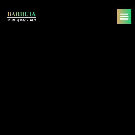
DevOps
CI/CD-Pipelines
Startseite
/
Dienstleistungen
/
DevOps
/
CI/CD-Pipelines