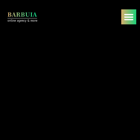
Web Entwicklung
App Entwicklung
Startseite
/
Dienstleistungen
/
Web Entwicklung
/
App Entwicklung