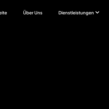
eite
Über Uns
Dienstleistungen
SHOPWARE LÖSUNGEN
Shopware SEO
tseite
/
Dienstleistungen
/
SHOPWARE LÖSUNGEN
/
Shopware