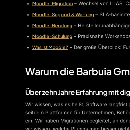
Moodle-Migration
– Wechsel von ILIAS, C
Moodle-Support & Wartung
– SLA-basierte 
Moodle-Beratung
– Herstellerunabhängige 
Moodle-Schulung
– Praxisnahe Workshops 
Was ist Moodle?
– Der große Überblick: Fu
Warum die Barbuia Gmb
Über zehn Jahre Erfahrung mit di
Wir wissen, was es heißt, Software langfris
seitdem Plattformen für Unternehmen, Behör
ein: Wir haben Migrationen begleitet, an de
wir wissen, welche Plugins man besser nicht 