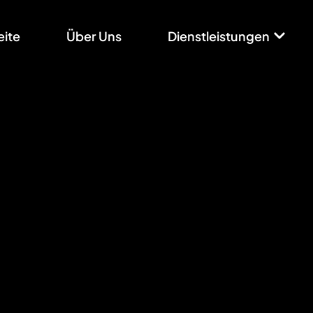
eite
Über Uns
Dienstleistungen
Moodle & E-Learning
Moodle Agentu
rtseite
/
Dienstleistungen
/
Moodle & E-Learning
/
Moodle Agen