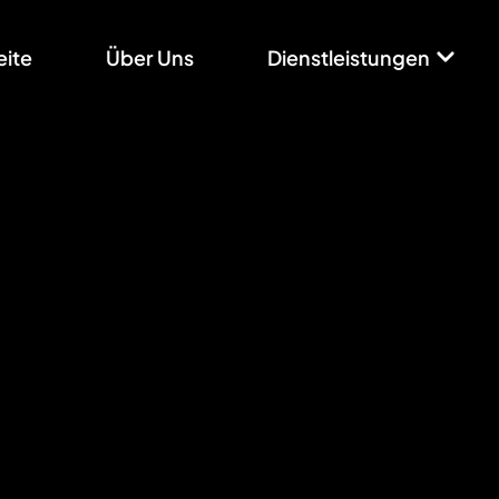
eite
Über Uns
Dienstleistungen
Moodle & E-Learning
Moodle Hostin
rtseite
/
Dienstleistungen
/
Moodle & E-Learning
/
Moodle Host