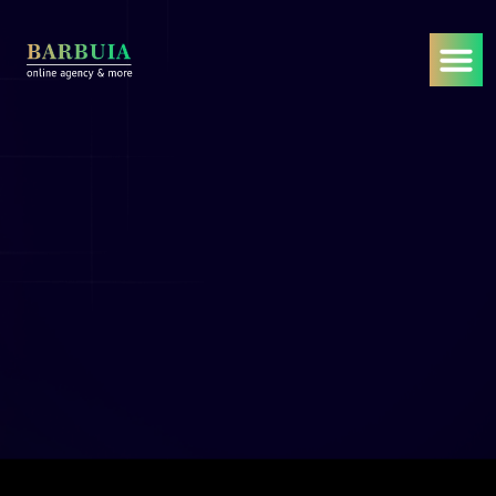
Web Entwicklung
Web Development Dienste
Startseite
/
Dienstleistungen
/
Web Entwicklung
/
Web Development Dienste