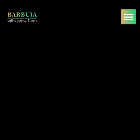
DevOps
DevSecOps
Startseite
/
Dienstleistungen
/
DevOps
/
DevSecOps