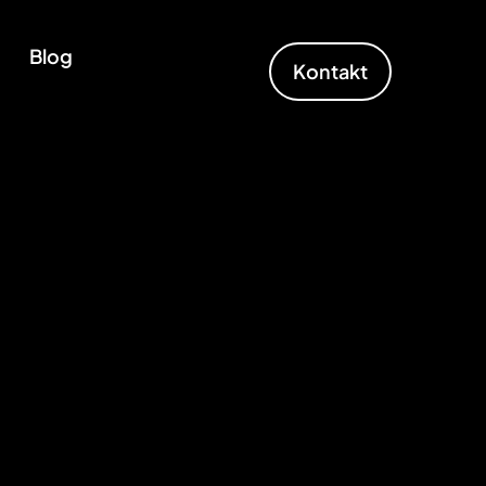
Blog
Kontakt
tal-Agentur
ble strategies and years of experience