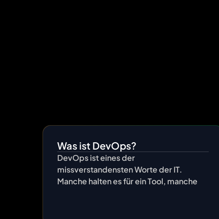
help many of ou
Was ist DevOps?
DevOps ist eines der
missverstandensten Worte der IT.
Manche halten es für ein Tool, manche