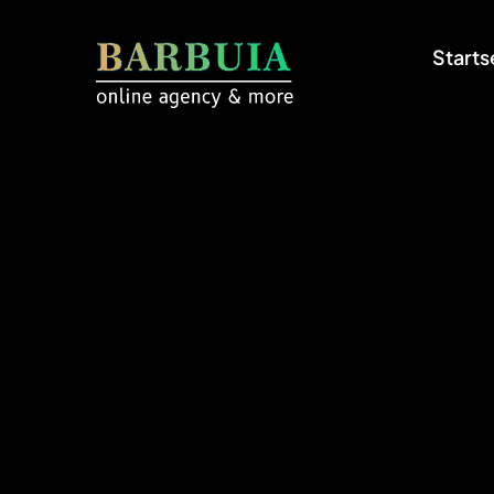
Starts
Kreative Fu
We pride ourselves on delivering comp