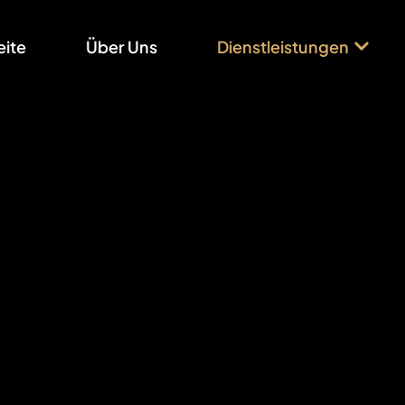
eite
Über Uns
Dienstleistungen
Dienstleistungen
ll-Service-
Digi
elling digital marketing solutions. Our profita