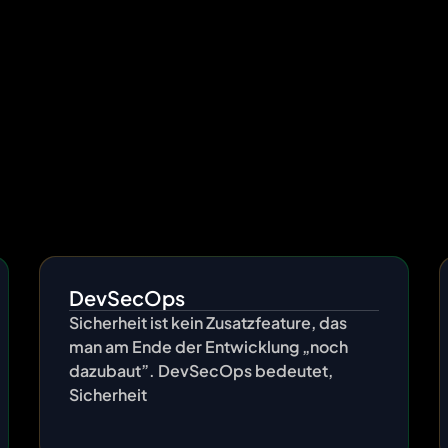
r clients engage with their customers in the be
DevSecOps
Sicherheit ist kein Zusatzfeature, das
man am Ende der Entwicklung „noch
dazubaut”. DevSecOps bedeutet,
Sicherheit