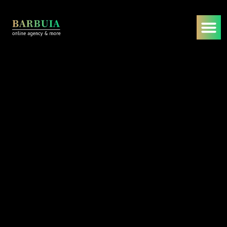
WORDPRESS LÖSUNGEN
Beratung für WordPress
Startseite
/
Dienstleistungen
/
WORDPRESS LÖSUNGEN
/
Beratung für WordPress