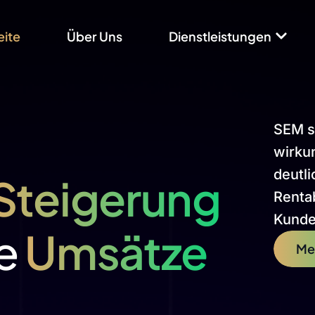
eite
Über Uns
Dienstleistungen
SEM so
wirkun
deutl
Steigerung
Rentab
Kunde
te
Umsätze
Me