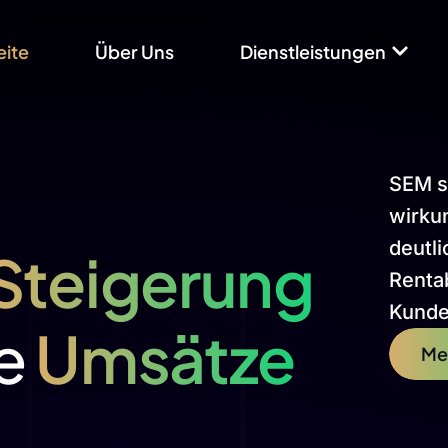
eite
Über Uns
Dienstleistungen
SEM so
wirkun
deutl
Steigerung
Rentab
Kunde
te
Umsätze
Me