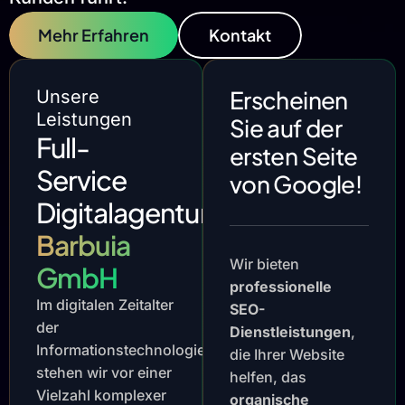
Mehr Erfahren
Kontakt
Erscheinen
Unsere
Leistungen
Sie auf der
Full-
ersten Seite
Service
von Google!
Digitalagentur
Barbuia
Wir bieten
GmbH
professionelle
Im digitalen Zeitalter
SEO-
der
Dienstleistungen
,
Informationstechnologie
die Ihrer Website
stehen wir vor einer
helfen, das
Vielzahl komplexer
organische