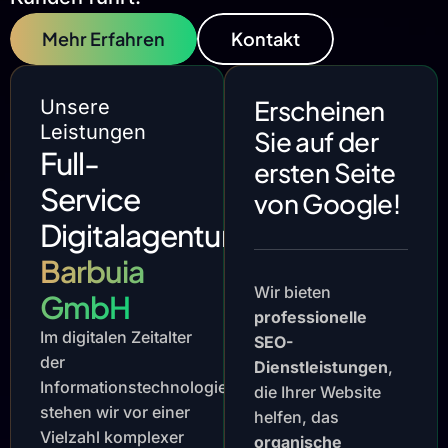
Mehr Erfahren
Kontakt
Erscheinen
Unsere
Leistungen
Sie auf der
Full-
ersten Seite
Service
von Google!
Digitalagentur
Barbuia
Wir bieten
GmbH
professionelle
Im digitalen Zeitalter
SEO-
der
Dienstleistungen
,
Informationstechnologie
die Ihrer Website
stehen wir vor einer
helfen, das
Vielzahl komplexer
organische