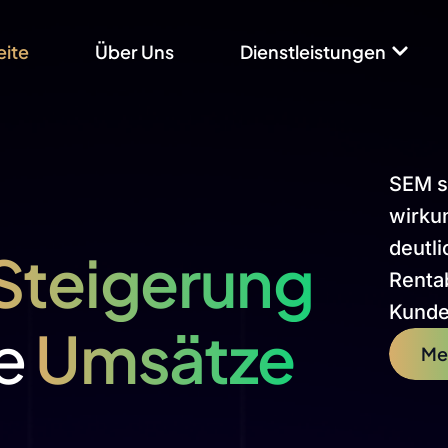
eite
Über Uns
Dienstleistungen
SEM so
wirkun
deutl
Steigerung
Rentab
Kunde
te
Umsätze
Me