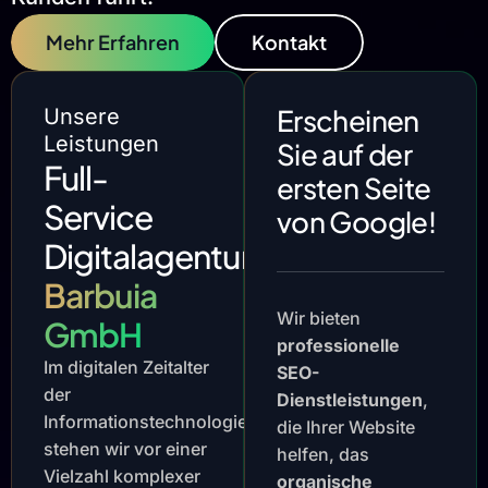
Mehr Erfahren
Kontakt
Erscheinen
Unsere
Leistungen
Sie auf der
Full-
ersten Seite
Service
von Google!
Digitalagentur
Barbuia
Wir bieten
GmbH
professionelle
Im digitalen Zeitalter
SEO-
der
Dienstleistungen
,
Informationstechnologie
die Ihrer Website
stehen wir vor einer
helfen, das
Vielzahl komplexer
organische