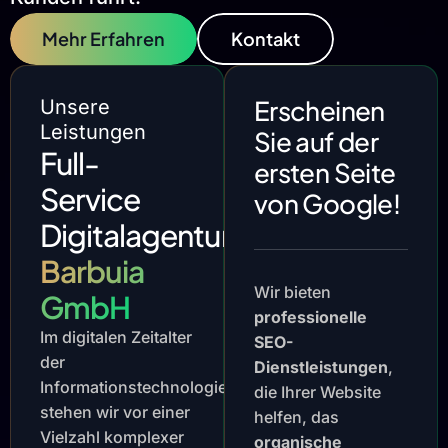
Mehr Erfahren
Kontakt
Erscheinen
Unsere
Leistungen
Sie auf der
Full-
ersten Seite
Service
von Google!
Digitalagentur
Barbuia
Wir bieten
GmbH
professionelle
Im digitalen Zeitalter
SEO-
der
Dienstleistungen
,
Informationstechnologie
die Ihrer Website
stehen wir vor einer
helfen, das
Vielzahl komplexer
organische