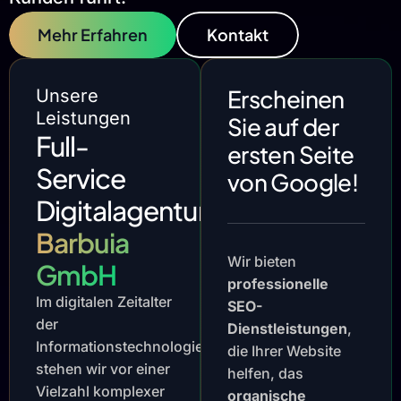
Mehr Erfahren
Kontakt
Erscheinen
Unsere
Leistungen
Sie auf der
Full-
ersten Seite
Service
von Google!
Digitalagentur
Barbuia
Wir bieten
GmbH
professionelle
Im digitalen Zeitalter
SEO-
der
Dienstleistungen
,
Informationstechnologie
die Ihrer Website
stehen wir vor einer
helfen, das
Vielzahl komplexer
organische