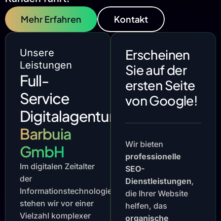
Mehr Erfahren
Kontakt
Erscheinen
Unsere
Leistungen
Sie auf der
Full-
ersten Seite
Service
von Google!
Digitalagentur
Barbuia
Wir bieten
GmbH
professionelle
Im digitalen Zeitalter
SEO-
der
Dienstleistungen
,
Informationstechnologie
die Ihrer Website
stehen wir vor einer
helfen, das
Vielzahl komplexer
organische