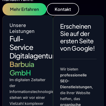
Mehr Erfahren
Kontakt
Erscheinen
Unsere
Leistungen
Sie auf der
Full-
ersten Seite
Service
von Google!
Digitalagentur
Barbuia
Wir bieten
GmbH
professionelle
Im digitalen Zeitalter
SEO-
der
Dienstleistungen
,
Informationstechnologie
die Ihrer Website
stehen wir vor einer
helfen, das
Vielzahl komplexer
organische