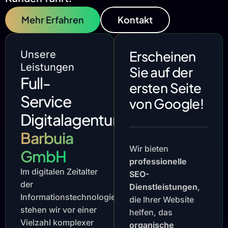
Mehr Erfahren
Kontakt
Erscheinen
Unsere
Leistungen
Sie auf der
Full-
ersten Seite
Service
von Google!
Digitalagentur
Barbuia
Wir bieten
GmbH
professionelle
Im digitalen Zeitalter
SEO-
der
Dienstleistungen
,
Informationstechnologie
die Ihrer Website
stehen wir vor einer
helfen, das
Vielzahl komplexer
organische