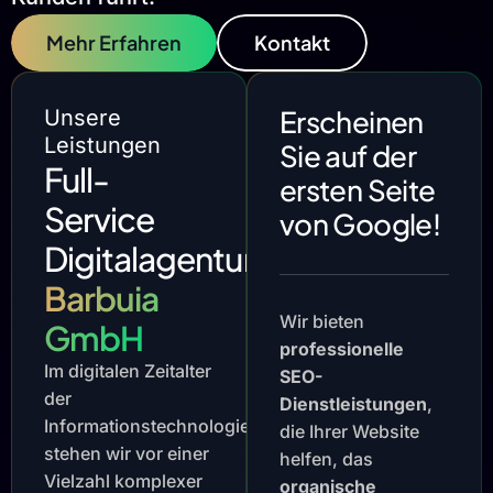
Mehr Erfahren
Kontakt
Erscheinen
Unsere
Leistungen
Sie auf der
Full-
ersten Seite
Service
von Google!
Digitalagentur
Barbuia
Wir bieten
GmbH
professionelle
Im digitalen Zeitalter
SEO-
der
Dienstleistungen
,
Informationstechnologie
die Ihrer Website
stehen wir vor einer
helfen, das
Vielzahl komplexer
organische