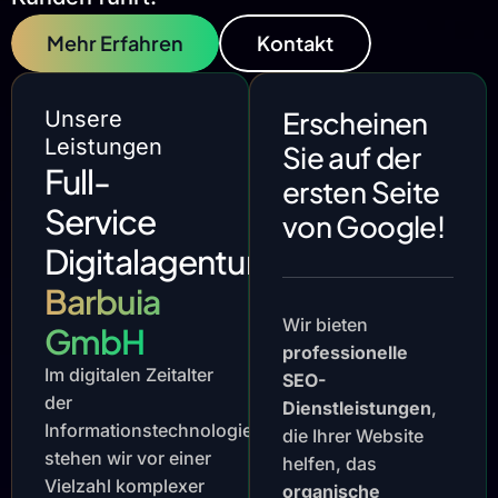
Mehr Erfahren
Kontakt
Erscheinen
Unsere
Leistungen
Sie auf der
Full-
ersten Seite
Service
von Google!
Digitalagentur
Barbuia
Wir bieten
GmbH
professionelle
Im digitalen Zeitalter
SEO-
der
Dienstleistungen
,
Informationstechnologie
die Ihrer Website
stehen wir vor einer
helfen, das
Vielzahl komplexer
organische