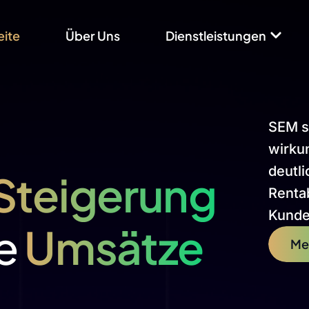
eite
Über Uns
Dienstleistungen
SEM so
wirkun
deutl
Steigerung
Rentab
Kunde
te
Umsätze
Me