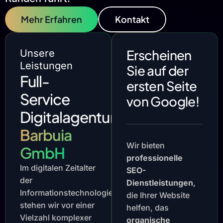
Mehr Erfahren
Kontakt
Erscheinen
Unsere
Leistungen
Sie auf der
Full-
ersten Seite
Service
von Google!
Digitalagentur
Barbuia
Wir bieten
GmbH
professionelle
Im digitalen Zeitalter
SEO-
der
Dienstleistungen
,
Informationstechnologie
die Ihrer Website
stehen wir vor einer
helfen, das
Vielzahl komplexer
organische